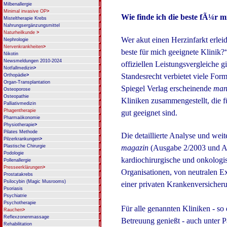
Milbenallergie
Minimal invasive OP
>
Wie finde ich die beste fÃ¼r m
Misteltherapie Krebs
Nahrungsergänzungsmittel
Naturheilkunde
>
Wer akut einen Herzinfarkt erleide
Nephrologie
Nervenkrankheiten
>
beste für mich geeignete Klinik?“
Nikotin
Newsmeldungen 2010-2024
offiziellen Leistungsvergleiche gi
Notfallmedizin
>
Standesrecht verbietet viele For
Orthopädie
>
Organ-Transplantation
Spiegel Verlag erscheinende
man
Osteoporose
Osteopathie
Kliniken zusammengestellt, die 
Palliativmedizin
Phagentherapie
gut geeignet sind.
Pharmaökonomie
Physiotherapie
>
Pilates Methode
Die detaillierte Analyse und wei
Pilzerkrankungen
>
magazin
(Ausgabe 2/2003 und Aus
Plastische Chirurgie
Podologie
kardiochirurgische und onkologi
Pollenallergie
Presseerklärungen
>
Organisationen, von neutralen E
Prostatakrebs
Psilocybin (Magic Musrooms)
einer privaten Krankenversicher
Psoriasis
Psychiatrie
Psychotherapie
Für alle genannten Kliniken - so
Rauchen
>
Reflexzonenmassage
Betreuung genießt - auch unter P
Rehabilitation