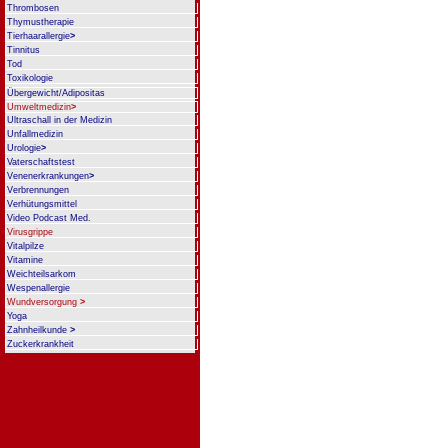
Thrombosen
Thymustherapie
Tierhaarallergie
>
Tinnitus
Tod
Toxikologie
Übergewicht/Adipositas
Umweltmedizin
>
Ultraschall in der Medizin
Unfallmedizin
Urologie
>
Vaterschaftstest
Venenerkrankungen
>
Verbrennungen
Verhütungsmittel
Video Podcast Med.
Virusgrippe
Vitalpilze
Vitamine
Weichteilsarkom
Wespenallergie
Wundversorgung
>
Yoga
Zahnheilkunde
>
Zuckerkrankheit