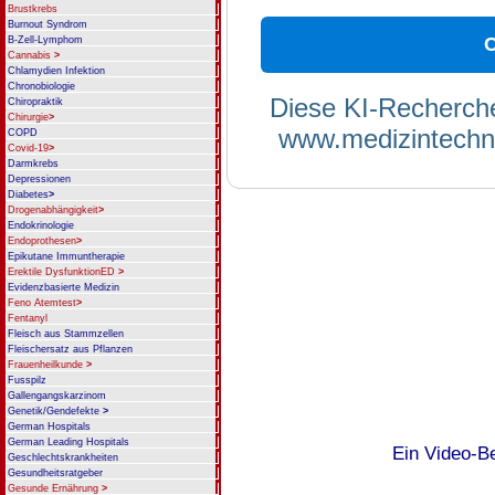
Brustkrebs
Burnout Syndrom
C
B-Zell-Lymphom
Cannabis
>
Chlamydien Infektion
Chronobiologie
Diese KI-Recherche
Chiropraktik
Chirurgie
>
www.medizintechni
COPD
Covid-19
>
Darmkrebs
Depressionen
Diabetes
>
Drogenabhängigkeit
>
Endokrinologie
Endoprothesen
>
Epikutane Immuntherapie
Erektile DysfunktionED
>
Evidenzbasierte Medizin
Feno Atemtest
>
Fentanyl
Fleisch aus Stammzellen
Fleischersatz aus Pflanzen
Frauenheilkunde
>
Fusspilz
Gallengangskarzinom
Genetik/Gendefekte
>
German Hospitals
German Leading Hospitals
Ein Video-B
Geschlechtskrankheiten
Gesundheitsratgeber
Gesunde Ernährung
>