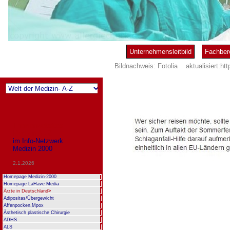
Unternehmensleitbild
Fachber
Bildnachweis:
Fotolia
aktualisiert:ht
Themenwebsites
Medizin A - Z
im Info-Netzwerk
Medizin 2000
2.1.2026
Homepage Medizin-2000
Homepage LaHave Media
Ärzte in Deutschland
>
Adipositas/Übergewicht
Affenpocken,Mpox
Ästhetisch plastische Chirurgie
ADHS
ALS