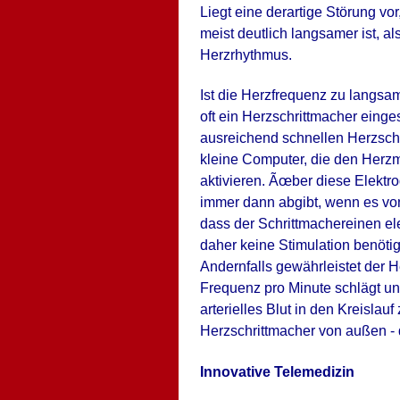
Liegt eine derartige Störung vo
meist deutlich langsamer ist, 
Herzrhythmus.
Ist die Herzfrequenz zu langsam
oft ein Herzschrittmacher einges
ausreichend schnellen Herzschl
kleine Computer, die den Herzm
aktivieren. Ãœber diese Elektr
immer dann abgibt, wenn es von
dass der Schrittmacher
einen el
daher keine Stimulation benötig
Andernfalls gewährleistet der 
Frequenz pro Minute schlägt und
arterielles Blut in den Kreisla
Herzschrittmacher von außen - 
Innovative Telemedizin