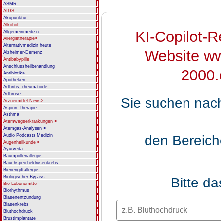
ASMR
AIDS
Akupunktur
Alkohol
KI-Copilot-
Allgemeinmedizin
Allergietherapie
>
Alternativmedizin heute
Website ww
Alzheimer-Demenz
Antibabypille
Anschlussheilbehandlung
2000.
Antibiotika
Apotheken
Arthritis, rheumatoide
Arthrose
Sie suchen nac
Arzneimittel-News
>
Aspirin Therapie
Asthma
Atemwegserkrankungen
>
Atemgas-Analysen
>
den Bereic
Audio Podcasts Medizin
Augenheilkunde
>
Ayurveda
Baumpollenallergie
Bauchspeicheldrüsenkrebs
Bienengiftallergie
Biologischer Bypass
Bitte d
Bio-Lebensmittel
Biorhythmus
Blasenentzündung
Blasenkrebs
Bluthochdruck
Brustimplantate