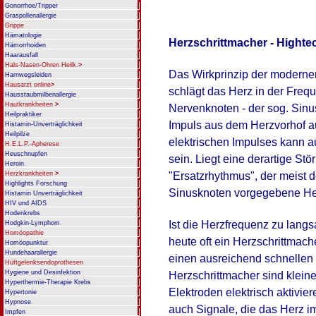
Gonorrhoe/Tripper
Graspollenallergie
Grippe
Hämatologie
Herzschrittmacher - Highte
Hämorrhoiden
Haarausfall
Hals-Nasen-Ohren Heilk.
>
Das Wirkprinzip der moderne
Harnwegsleiden
Hausarzt online
>
schlägt das Herz in der Frequ
Hausstaubmilbenallergie
Hautkrankheiten
>
Nervenknoten - der sog. Sinus
Heilpraktiker
Impuls aus dem Herzvorhof au
Histamin-Unverträglichkeit
Heilpilze
elektrischen Impulses kann a
H.E.L.P.-Apherese
Heuschnupfen
sein. Liegt eine derartige Stö
Heroin
"Ersatzrhythmus", der meist d
Herzkrankheiten
>
Highlights Forschung
Sinusknoten vorgegebene He
Histamin Unverträglichkeit
HIV und AIDS
Hodenkrebs
Ist die Herzfrequenz zu langs
Hodgkin-Lymphom
Homöopathie
heute oft ein Herzschrittmache
Homöopunktur
Hundehaarallergie
einen ausreichend schnellen 
Hüftgelenksendoprothesen
Hygiene und Desinfektion
Herzschrittmacher
sind klein
Hyperthermie-Therapie Krebs
Elektroden elektrisch aktivi
Hypertonie
Hypnose
auch Signale, die das Herz i
Impfen