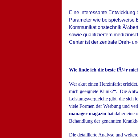
Eine interessante Entwicklung b
Parameter wie beispielsweise 
Kommunikationstechnik Ã¼bert
sowie qualifiziertem medizinis
Center ist der zentrale Dreh- u
Wie finde ich die beste fÃ¼r mich
Wer akut einen Herzinfarkt erleidet,
mich geeignete Klinik?“. Die Antwort
Leistungsvergleiche gibt, die sich l
viele Formen der Werbung und verhi
manager magazin
hat daher eine o
Behandlung der genannten Krankhei
Die detaillierte Analyse und weite