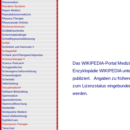
Reisemedizin
Reizdarm-Syndrom
Report Medizin
Reproduktionsmedizizin
Rheuma-Therapie
Rheumatoide Arthritis
Rückenschmerzen
Schilddrüsenkrebs
Schimmelpilzallergie
Schnellhyposensibilisierung
Schlaf
Schönheit und Harmonie
>
Schlaganfall
Schlank jetzt/Übergewichtipositas
Schmerztherapie
>
Science Podcast
>
Schuppenflechte
Schwangerschaftsverhütung
Schwerhörigkeit
Schwindel
Selbstheilung
Sexualmedizin
>
Softlaser-Behandlung
Sportmedizin
Spurenelemente
Stammzellforschung
Sterbehilfe
Streitpunkte Medizin
Suizid (Selbsttötung)
Syphilis/Lues
Testosteron-Therapie
Tierschutz