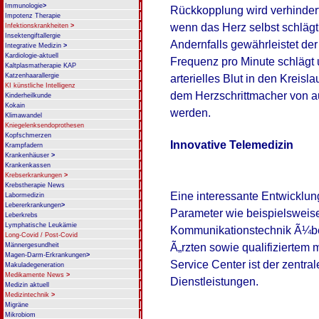
Immunologie
>
Rückkopplung wird verhindert
Impotenz Therapie
wenn das Herz selbst schlägt
Infektionskrankheiten
>
Insektengiftallergie
Andernfalls gewährleistet de
Integrative Medizin
>
Kardiologie-aktuell
Frequenz pro Minute schlägt u
Kaltplasmatherapie KAP
Katzenhaarallergie
arterielles Blut in den Kreis
KI künstliche Intelligenz
dem Herzschrittmacher von au
Kinderheilkunde
Kokain
werden.
Klimawandel
Kniegelenksendoprothesen
Kopfschmerzen
Innovative Telemedizin
Krampfadern
Krankenhäuser
>
Krankenkassen
Krebserkrankungen
>
Krebstherapie News
Eine interessante Entwicklun
Labormedizin
Lebererkrankungen
>
Parameter wie beispielsweis
Leberkrebs
Lymphatische Leukämie
Kommunikationstechnik Ã¼be
Long-Covid / Post-Covid
Männergesundheit
Ã„rzten sowie qualifiziertem
Magen-Darm-Erkrankungen
>
Service Center ist der zentra
Makuladegeneration
Medikamente News
>
Dienstleistungen.
Medizin aktuell
Medizintechnik
>
Migräne
Mikrobiom